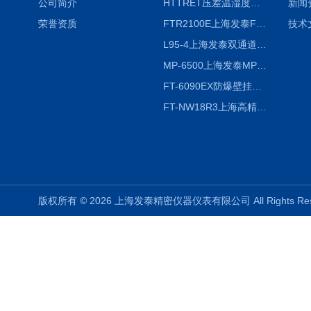
公司简介
HTTRET压差温湿度显示屏
新闻
荣誉资质
FTR2100E上海发泰FTR2100E打印一体记录仪 有纸记录仪
技术
L95-4上海发泰双通道温湿度记录仪
MP-6500上海发泰MP-6500 压力记录器
FT-6090EX防爆壁挂式沼气分析检测仪
FT-NW18R3上海高精度温度记录仪
版权所有 © 2026 上海发泰精密仪器仪表有限公司 All Rights R