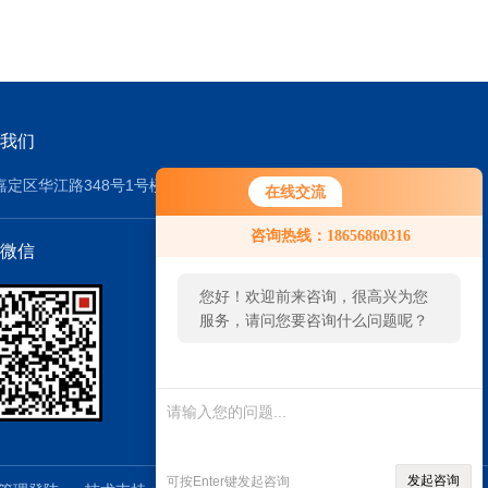
我们
嘉定区华江路348号1号楼608室
在线交流
咨询热线：18656860316
微信
您好！欢迎前来咨询，很高兴为您
服务，请问您要咨询什么问题呢？
发起咨询
可按Enter键发起咨询