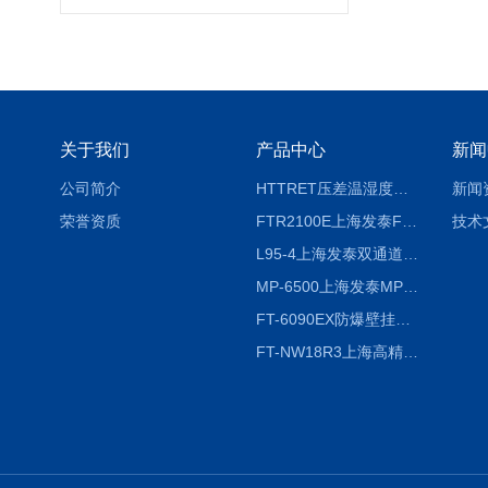
关于我们
产品中心
新闻
公司简介
HTTRET压差温湿度显示屏
新闻
荣誉资质
FTR2100E上海发泰FTR2100E打印一体记录仪 有纸记录仪
技术
L95-4上海发泰双通道温湿度记录仪
MP-6500上海发泰MP-6500 压力记录器
FT-6090EX防爆壁挂式沼气分析检测仪
FT-NW18R3上海高精度温度记录仪