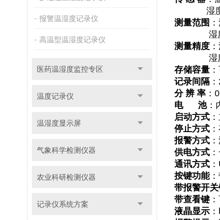
湿度：霍
报警温湿度记录仪
测量范围
：
湿度：
高温型温湿度记录仪
测量精度
：
湿度：
医药温湿度监控专区
存储容量
：
记录间隔
：
分 辨 率
：0
温度记录仪
电 池
：
启动方式
：
温湿度显示屏
停止方式
：
报警方式
：
气象科学检测仪器
供电方式
：
通讯方式
：
按键功能
：
农业科研检测仪器
带报警开关
带查看键
：
记录仪系统方案
液晶显示
：