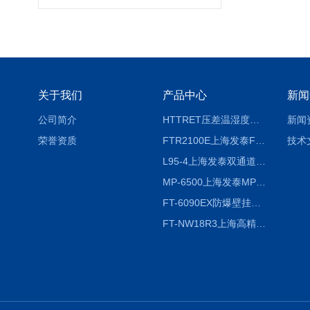
关于我们
产品中心
新闻
公司简介
HTTRET压差温湿度显示屏
新闻
荣誉资质
FTR2100E上海发泰FTR2100E打印一体记录仪 有纸记录仪
技术
L95-4上海发泰双通道温湿度记录仪
MP-6500上海发泰MP-6500 压力记录器
FT-6090EX防爆壁挂式沼气分析检测仪
FT-NW18R3上海高精度温度记录仪