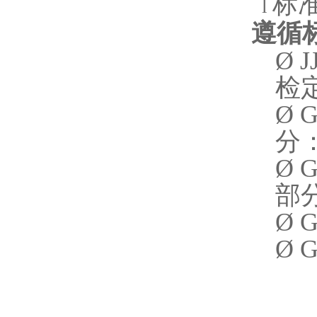
标
l
遵循
Ø
J
检
Ø
G
分
Ø
G
部
Ø
Ø