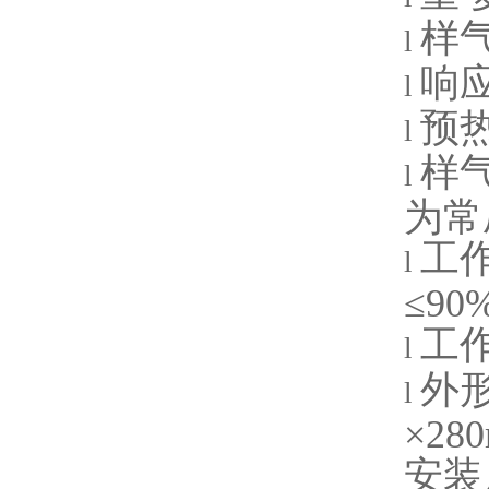
样
l
响
l
预
l
样
l
为常
工
l
≤90
工
l
外
l
×
280
安装