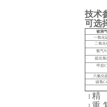
技术
可选
被测
一氧化
二氧化
氨气
N
硫化氢
甲烷
C
六氟化
碳氢
C
精
l
重
l