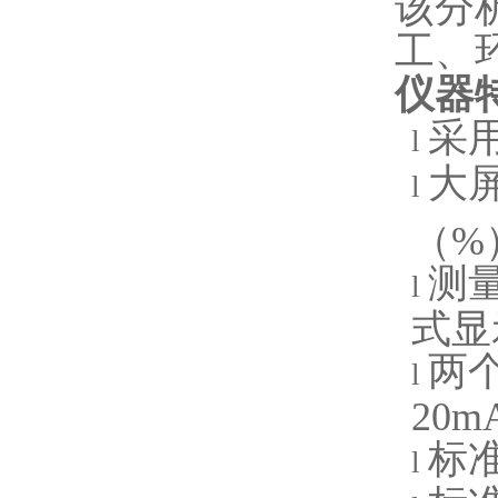
该分
工、
仪器
采
l
大
l
（%
测
l
式显
两
l
20
标
l