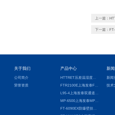
上一篇：
H
下一篇：
F
关于我们
产品中心
新闻
公司简介
HTTRET压差温湿度显示屏
新闻
荣誉资质
FTR2100E上海发泰FTR2100E打印一体记录仪 有纸记录仪
技术
L95-4上海发泰双通道温湿度记录仪
MP-6500上海发泰MP-6500 压力记录器
FT-6090EX防爆壁挂式沼气分析检测仪