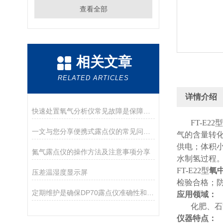
查看全部
相关文章
RELATED ARTICLES
详情介绍
快速处置氧气分析仪常见故障是保障测量可靠性的关键
FT-E22
型
一文与您分享便携式露点仪的常见问题相应解决方法
气的含量转
供电；体积
氮气露点仪的操作方法及注意事项分享
水制氢过程
FT-E22
型
氧
压差温湿度显示屏
检验合格；防爆
定期维护是确保DP70露点仪准确性和可靠性的关键
应用
领域：
化肥、石
仪器特点：