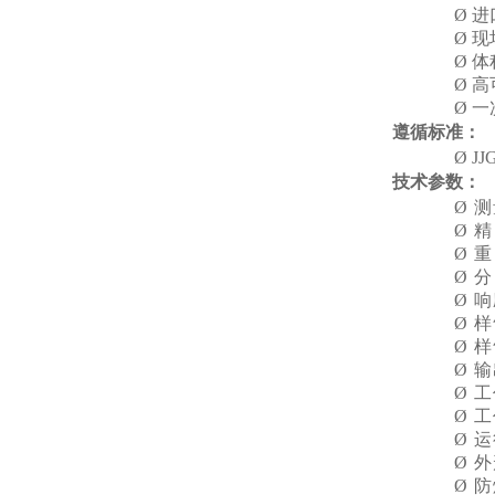
Ø
进
Ø
现
Ø
体
Ø
高
Ø
一
遵循标准：
Ø
J
技术参数：
Ø
测
Ø
精
Ø
重
Ø
分
Ø
响
Ø
样
Ø
样
Ø
输
Ø
工
Ø
工
Ø
运
Ø
外
Ø
防