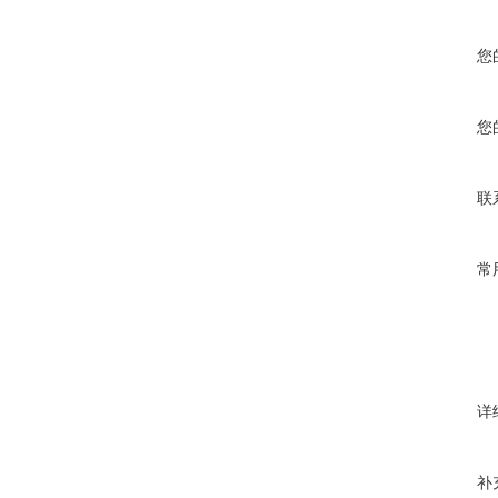
您
您
联
常
详
补