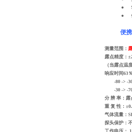
●
●
便携
测量范围：
露
露点精度：±
（当露点温
响应时间63％[
-80 -> 
-30 -> -7
分 辨 率：露点
重 复 性：±0
气体流量：SF6
探头保护：
工作电压： 1