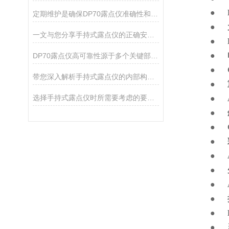
●
定期维护是确保DP70露点仪准确性和可靠性的关键
●
一文与您分享手持式露点仪的正确安装方法
●
●
DP70露点仪高可靠性源于多个关键部件的协同创新与材料优化
●
带您深入解析手持式露点仪的内部构造特点
●
选择手持式露点仪时所需要考虑的要点分享
●
●
●
●
●
●
●
●
●
●