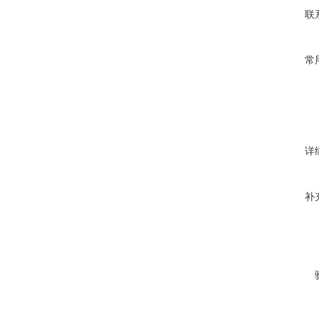
联
常
详
补