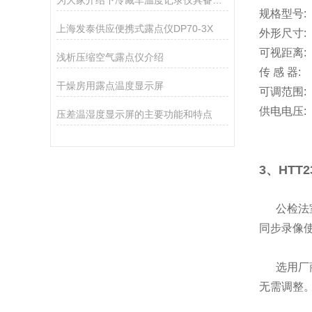
为大家介绍下冷藏车温度记录仪具备的一些特点
规格型
上海发泰供应便携式露点仪DP70-3X
外形尺寸:
可视距离:
浅析压缩空气露点仪介绍
传 感 器:
干燥房用露点温度显示屏
可调范围:
供电电压:
压差温湿度显示屏的主要功能和特点
3、HTT
公检法
同步录像
选用厂商
无需调整