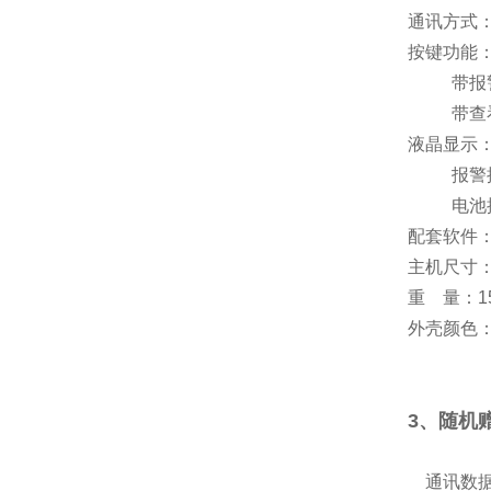
通讯方式：
按键功能
带报警开
带查看键
液晶显示
报警提示
电池提示
配套软件
主机尺寸：1
重 量：1
外壳颜色
3、随机
通讯数