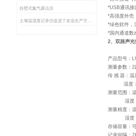
*USB通讯
挂壁式氮气露点仪
*高强度外壳
土壤温湿度记录仪促进了农业生产方式的转变
*绿色软件，
*国内通道数
2、
双路声光
产品型号：L
测量参数：2
传 感 器：温
湿度：霍尼
测量范围：温度
湿度：
测量精度：温
湿度：±
存储容量：可
记录间隔：2