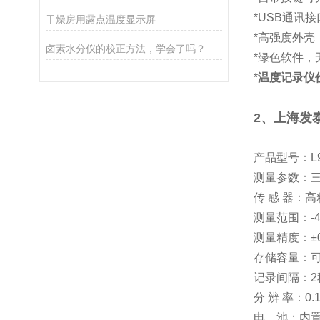
*USB通讯
干燥房用露点温度显示屏
*高强度外壳
卤素水分仪的校正方法，学会了吗？
*绿色软件，
*
温度记录仪
2、
上海发
产品型号：L
测量参数：
传 感 器：
测量范围：-4
测量精度：±0
存储容量：可
记录间隔：2
分 辨 率：0.
电 池：内