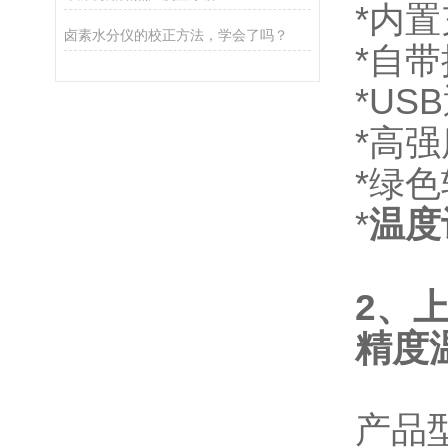
*内
卤素水分仪的校正方法，学会了吗？
*自带
*U
*高
*绿
*
温度
2、
精度
产品型